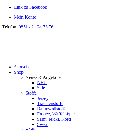
Link zu Facebook
Mein Konto
Telefon:
0851 / 21 24 73 76
Startseite
Shop
Neues & Angebote
NEU
Sale
Stoffe
Jersey
Trachtenstoffe
Baumwollstoffe
Frottee, Waffelpique
Samt, Nicki, Kord
Sweat
Wolle