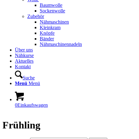
Baumwolle
Sockenwolle
Zubehör
Nähmaschinen
Kleinkram
Knöpfe
Bänder
Nähmaschinennadeln
Über uns
Nähkurse
Aktuelles
Kontakt
Suche
Menü
Menü
0
Einkaufswagen
Frühling