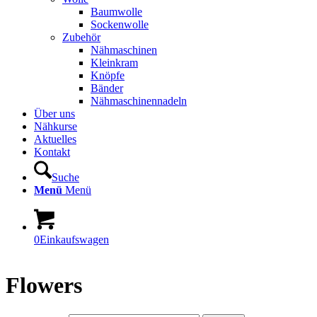
Baumwolle
Sockenwolle
Zubehör
Nähmaschinen
Kleinkram
Knöpfe
Bänder
Nähmaschinennadeln
Über uns
Nähkurse
Aktuelles
Kontakt
Suche
Menü
Menü
0
Einkaufswagen
Flowers