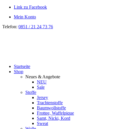
Link zu Facebook
Mein Konto
Telefon:
0851 / 21 24 73 76
Startseite
Shop
Neues & Angebote
NEU
Sale
Stoffe
Jersey
Trachtenstoffe
Baumwollstoffe
Frottee, Waffelpique
Samt, Nicki, Kord
Sweat
Wolle