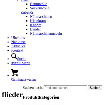
Baumwolle
Sockenwolle
Zubehör
Nähmaschinen
Kleinkram
Knöpfe
Bänder
Nähmaschinennadeln
Über uns
Nähkurse
Aktuelles
Kontakt
Suche
Menü
Menü
0
Einkaufswagen
Suchen nach:
Suchen
flieder
Produktkategorien