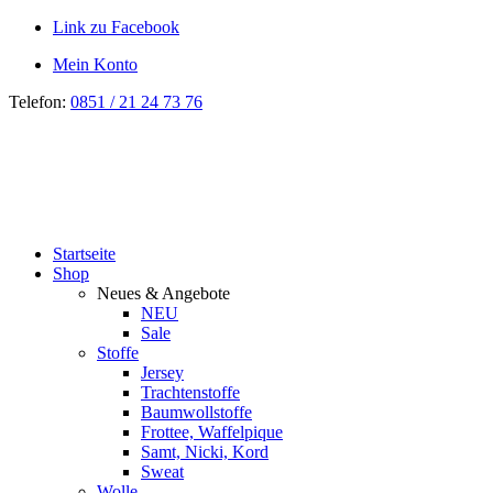
Link zu Facebook
Mein Konto
Telefon:
0851 / 21 24 73 76
Startseite
Shop
Neues & Angebote
NEU
Sale
Stoffe
Jersey
Trachtenstoffe
Baumwollstoffe
Frottee, Waffelpique
Samt, Nicki, Kord
Sweat
Wolle