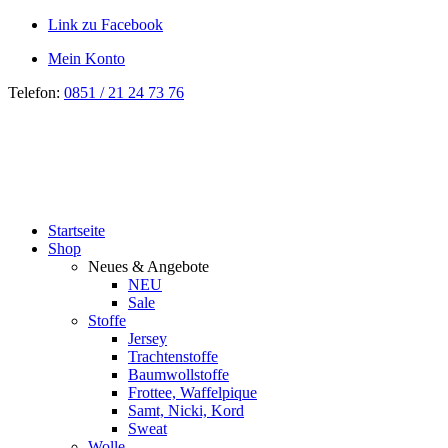
Link zu Facebook
Mein Konto
Telefon:
0851 / 21 24 73 76
Startseite
Shop
Neues & Angebote
NEU
Sale
Stoffe
Jersey
Trachtenstoffe
Baumwollstoffe
Frottee, Waffelpique
Samt, Nicki, Kord
Sweat
Wolle