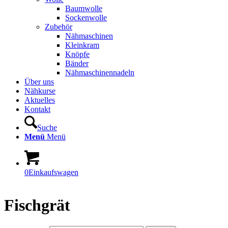
Baumwolle
Sockenwolle
Zubehör
Nähmaschinen
Kleinkram
Knöpfe
Bänder
Nähmaschinennadeln
Über uns
Nähkurse
Aktuelles
Kontakt
Suche
Menü
Menü
0
Einkaufswagen
Fischgrät