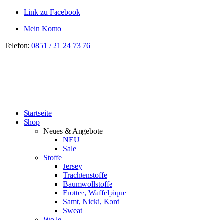
Link zu Facebook
Mein Konto
Telefon:
0851 / 21 24 73 76
Startseite
Shop
Neues & Angebote
NEU
Sale
Stoffe
Jersey
Trachtenstoffe
Baumwollstoffe
Frottee, Waffelpique
Samt, Nicki, Kord
Sweat
Wolle