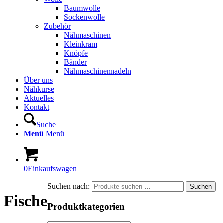
Baumwolle
Sockenwolle
Zubehör
Nähmaschinen
Kleinkram
Knöpfe
Bänder
Nähmaschinennadeln
Über uns
Nähkurse
Aktuelles
Kontakt
Suche
Menü
Menü
0
Einkaufswagen
Suchen nach:
Suchen
Fische
Produktkategorien