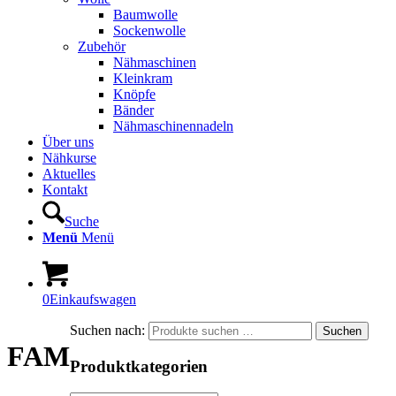
Baumwolle
Sockenwolle
Zubehör
Nähmaschinen
Kleinkram
Knöpfe
Bänder
Nähmaschinennadeln
Über uns
Nähkurse
Aktuelles
Kontakt
Suche
Menü
Menü
0
Einkaufswagen
Suchen nach:
Suchen
FAM
Produktkategorien