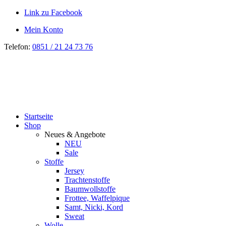
Link zu Facebook
Mein Konto
Telefon:
0851 / 21 24 73 76
Startseite
Shop
Neues & Angebote
NEU
Sale
Stoffe
Jersey
Trachtenstoffe
Baumwollstoffe
Frottee, Waffelpique
Samt, Nicki, Kord
Sweat
Wolle