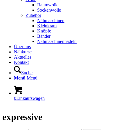
Baumwolle
Sockenwolle
Zubehör
Nähmaschinen
Kleinkram
Knöpfe
Bänder
Nähmaschinennadeln
Über uns
Nähkurse
Aktuelles
Kontakt
Suche
Menü
Menü
0
Einkaufswagen
expressive