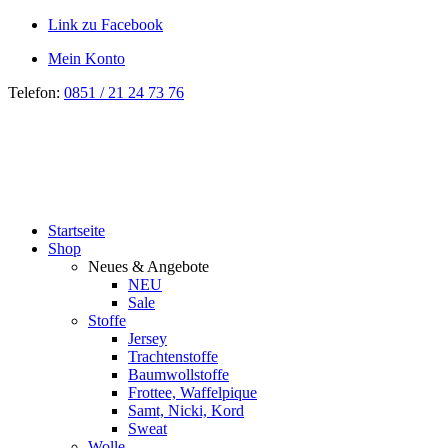
Link zu Facebook
Mein Konto
Telefon:
0851 / 21 24 73 76
Startseite
Shop
Neues & Angebote
NEU
Sale
Stoffe
Jersey
Trachtenstoffe
Baumwollstoffe
Frottee, Waffelpique
Samt, Nicki, Kord
Sweat
Wolle