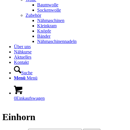
Baumwolle
Sockenwolle
Zubehör
Nähmaschinen
Kleinkram
Knöpfe
Bänder
Nähmaschinennadeln
Über uns
Nähkurse
Aktuelles
Kontakt
Suche
Menü
Menü
0
Einkaufswagen
Einhorn