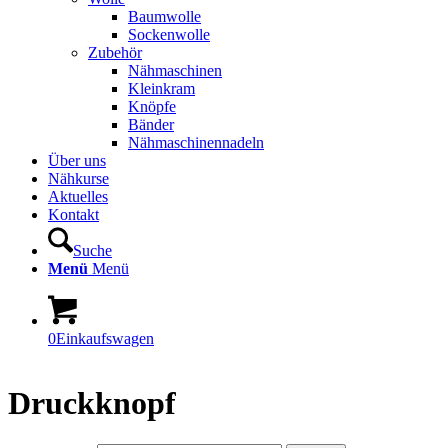
Baumwolle
Sockenwolle
Zubehör
Nähmaschinen
Kleinkram
Knöpfe
Bänder
Nähmaschinennadeln
Über uns
Nähkurse
Aktuelles
Kontakt
Suche
Menü
Menü
0
Einkaufswagen
Druckknopf