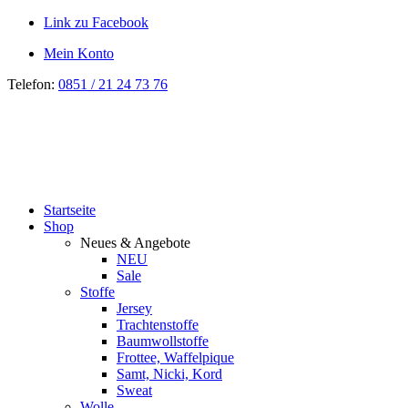
Link zu Facebook
Mein Konto
Telefon:
0851 / 21 24 73 76
Startseite
Shop
Neues & Angebote
NEU
Sale
Stoffe
Jersey
Trachtenstoffe
Baumwollstoffe
Frottee, Waffelpique
Samt, Nicki, Kord
Sweat
Wolle