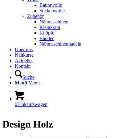
Baumwolle
Sockenwolle
Zubehör
Nähmaschinen
Kleinkram
Knöpfe
Bänder
Nähmaschinennadeln
Über uns
Nähkurse
Aktuelles
Kontakt
Suche
Menü
Menü
0
Einkaufswagen
Design Holz