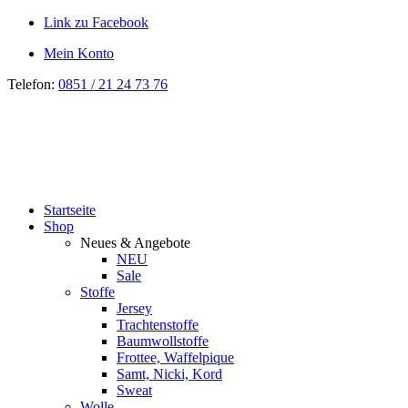
Link zu Facebook
Mein Konto
Telefon:
0851 / 21 24 73 76
Startseite
Shop
Neues & Angebote
NEU
Sale
Stoffe
Jersey
Trachtenstoffe
Baumwollstoffe
Frottee, Waffelpique
Samt, Nicki, Kord
Sweat
Wolle