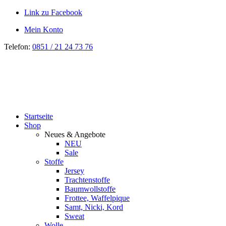
Link zu Facebook
Mein Konto
Telefon:
0851 / 21 24 73 76
Startseite
Shop
Neues & Angebote
NEU
Sale
Stoffe
Jersey
Trachtenstoffe
Baumwollstoffe
Frottee, Waffelpique
Samt, Nicki, Kord
Sweat
Wolle