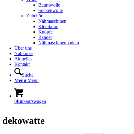
Baumwolle
Sockenwolle
Zubehör
Nähmaschinen
Kleinkram
Knöpfe
Bänder
Nähmaschinennadeln
Über uns
Nähkurse
Aktuelles
Kontakt
Suche
Menü
Menü
0
Einkaufswagen
dekowatte