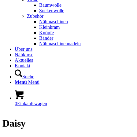
Baumwolle
Sockenwolle
Zubehör
Nähmaschinen
Kleinkram
Knöpfe
Bänder
Nähmaschinennadeln
Über uns
Nähkurse
Aktuelles
Kontakt
Suche
Menü
Menü
0
Einkaufswagen
Daisy