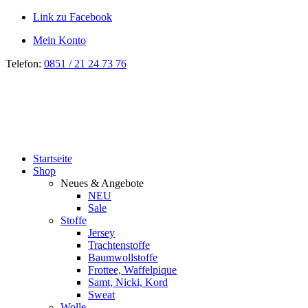
Link zu Facebook
Mein Konto
Telefon:
0851 / 21 24 73 76
Startseite
Shop
Neues & Angebote
NEU
Sale
Stoffe
Jersey
Trachtenstoffe
Baumwollstoffe
Frottee, Waffelpique
Samt, Nicki, Kord
Sweat
Wolle