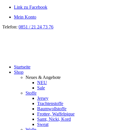
Link zu Facebook
Mein Konto
Telefon:
0851 / 21 24 73 76
Startseite
Shop
Neues & Angebote
NEU
Sale
Stoffe
Jersey
Trachtenstoffe
Baumwollstoffe
Frottee, Waffelpique
Samt, Nicki, Kord
Sweat
Wolle