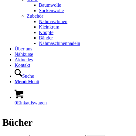
Baumwolle
Sockenwolle
Zubehör
Nähmaschinen
Kleinkram
Knöpfe
Bänder
Nähmaschinennadeln
Über uns
Nähkurse
Aktuelles
Kontakt
Suche
Menü
Menü
0
Einkaufswagen
Bücher