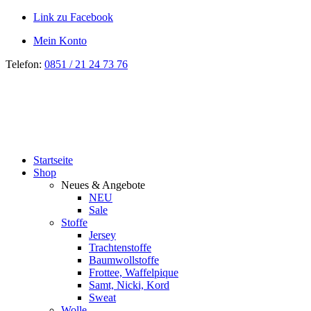
Link zu Facebook
Mein Konto
Telefon:
0851 / 21 24 73 76
Startseite
Shop
Neues & Angebote
NEU
Sale
Stoffe
Jersey
Trachtenstoffe
Baumwollstoffe
Frottee, Waffelpique
Samt, Nicki, Kord
Sweat
Wolle