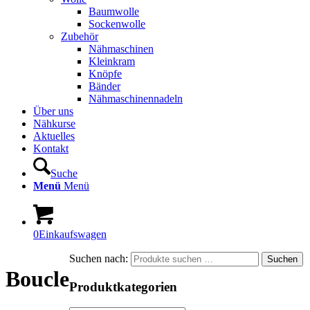
Baumwolle
Sockenwolle
Zubehör
Nähmaschinen
Kleinkram
Knöpfe
Bänder
Nähmaschinennadeln
Über uns
Nähkurse
Aktuelles
Kontakt
Suche
Menü
Menü
0
Einkaufswagen
Suchen nach:
Suchen
Boucle
Produktkategorien