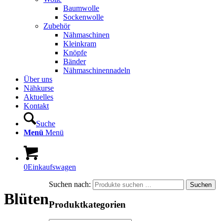
Baumwolle
Sockenwolle
Zubehör
Nähmaschinen
Kleinkram
Knöpfe
Bänder
Nähmaschinennadeln
Über uns
Nähkurse
Aktuelles
Kontakt
Suche
Menü
Menü
0
Einkaufswagen
Suchen nach:
Suchen
Blüten
Produktkategorien