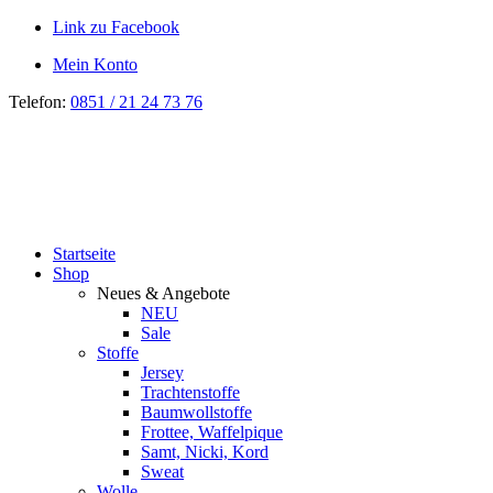
Link zu Facebook
Mein Konto
Telefon:
0851 / 21 24 73 76
Startseite
Shop
Neues & Angebote
NEU
Sale
Stoffe
Jersey
Trachtenstoffe
Baumwollstoffe
Frottee, Waffelpique
Samt, Nicki, Kord
Sweat
Wolle