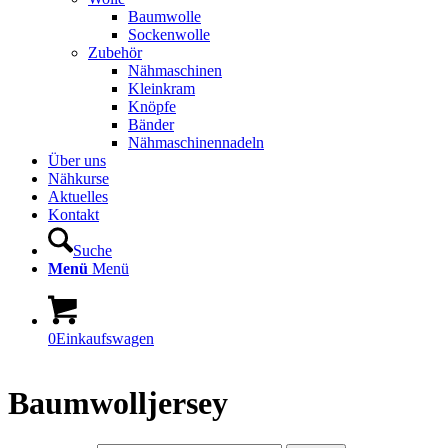
Baumwolle
Sockenwolle
Zubehör
Nähmaschinen
Kleinkram
Knöpfe
Bänder
Nähmaschinennadeln
Über uns
Nähkurse
Aktuelles
Kontakt
Suche
Menü
Menü
0
Einkaufswagen
Baumwolljersey