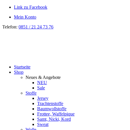
Link zu Facebook
Mein Konto
Telefon:
0851 / 21 24 73 76
Startseite
Shop
Neues & Angebote
NEU
Sale
Stoffe
Jersey
Trachtenstoffe
Baumwollstoffe
Frottee, Waffelpique
Samt, Nicki, Kord
Sweat
Wolle