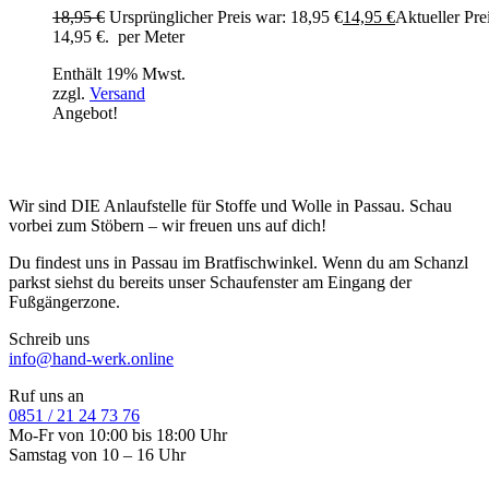
18,95
€
Ursprünglicher Preis war: 18,95 €
14,95
€
Aktueller Prei
14,95 €.
per Meter
Enthält 19% Mwst.
zzgl.
Versand
Angebot!
Wir sind DIE Anlaufstelle für Stoffe und Wolle in Passau. Schau
vorbei zum Stöbern – wir freuen uns auf dich!
Du findest uns in Passau im Bratfischwinkel. Wenn du am Schanzl
parkst siehst du bereits unser Schaufenster am Eingang der
Fußgängerzone.
Schreib uns
info@hand-werk.online
Ruf uns an
0851 / 21 24 73 76
Mo-Fr von 10:00 bis 18:00 Uhr
Samstag von 10 – 16 Uhr