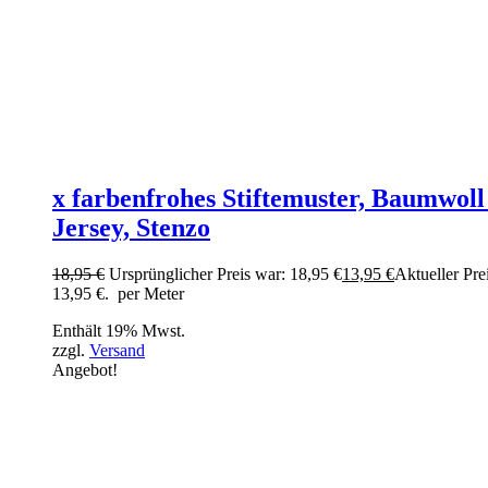
x farbenfrohes Stiftemuster, Baumwoll
Jersey, Stenzo
18,95
€
Ursprünglicher Preis war: 18,95 €
13,95
€
Aktueller Prei
13,95 €.
per Meter
Enthält 19% Mwst.
zzgl.
Versand
Angebot!