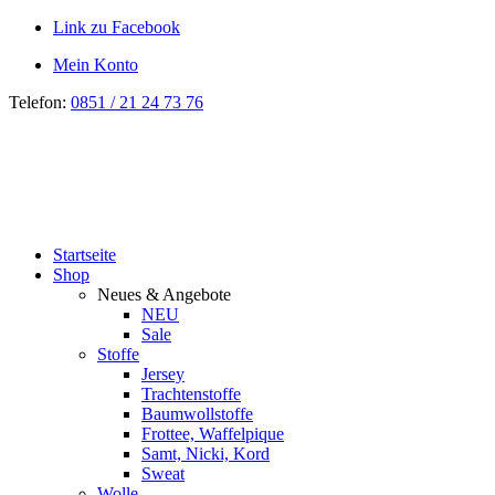
Link zu Facebook
Mein Konto
Telefon:
0851 / 21 24 73 76
Startseite
Shop
Neues & Angebote
NEU
Sale
Stoffe
Jersey
Trachtenstoffe
Baumwollstoffe
Frottee, Waffelpique
Samt, Nicki, Kord
Sweat
Wolle