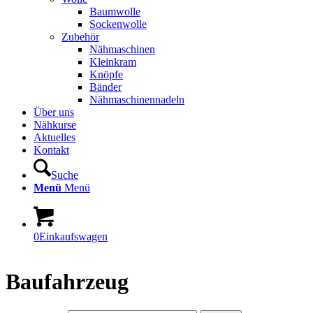
Baumwolle
Sockenwolle
Zubehör
Nähmaschinen
Kleinkram
Knöpfe
Bänder
Nähmaschinennadeln
Über uns
Nähkurse
Aktuelles
Kontakt
Suche
Menü
Menü
0
Einkaufswagen
Baufahrzeug