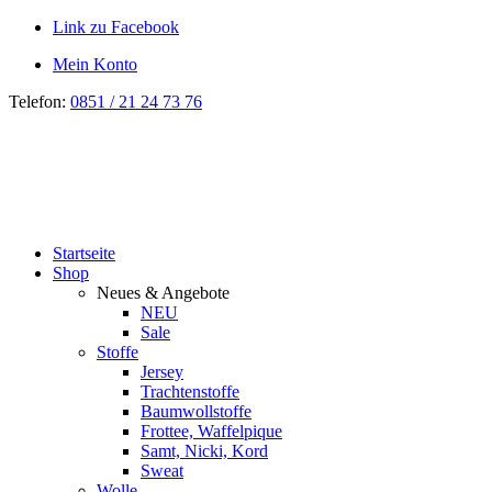
Link zu Facebook
Mein Konto
Telefon:
0851 / 21 24 73 76
Startseite
Shop
Neues & Angebote
NEU
Sale
Stoffe
Jersey
Trachtenstoffe
Baumwollstoffe
Frottee, Waffelpique
Samt, Nicki, Kord
Sweat
Wolle