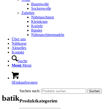
Baumwolle
Sockenwolle
Zubehör
Nähmaschinen
Kleinkram
Knöpfe
Bänder
Nähmaschinennadeln
Über uns
Nähkurse
Aktuelles
Kontakt
Suche
Menü
Menü
0
Einkaufswagen
Suchen nach:
Suchen
batik
Produktkategorien