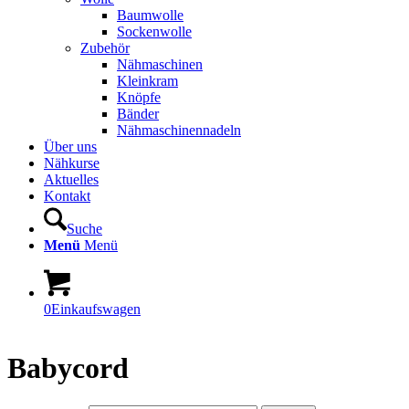
Baumwolle
Sockenwolle
Zubehör
Nähmaschinen
Kleinkram
Knöpfe
Bänder
Nähmaschinennadeln
Über uns
Nähkurse
Aktuelles
Kontakt
Suche
Menü
Menü
0
Einkaufswagen
Babycord