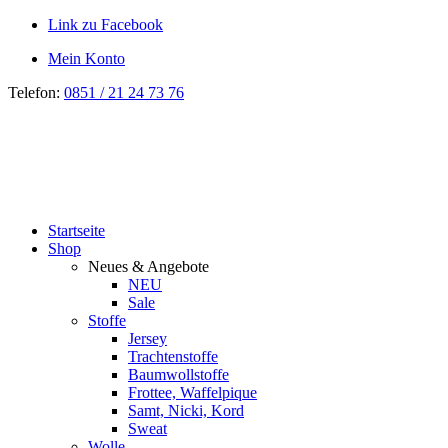
Link zu Facebook
Mein Konto
Telefon:
0851 / 21 24 73 76
Startseite
Shop
Neues & Angebote
NEU
Sale
Stoffe
Jersey
Trachtenstoffe
Baumwollstoffe
Frottee, Waffelpique
Samt, Nicki, Kord
Sweat
Wolle