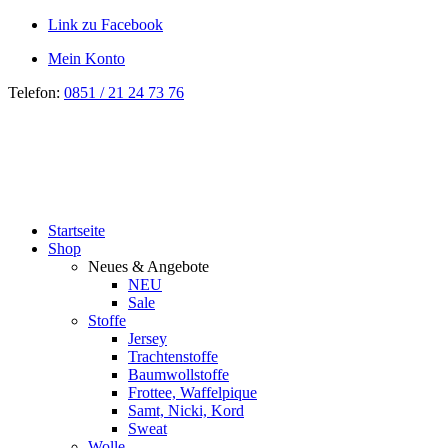
Link zu Facebook
Mein Konto
Telefon:
0851 / 21 24 73 76
Startseite
Shop
Neues & Angebote
NEU
Sale
Stoffe
Jersey
Trachtenstoffe
Baumwollstoffe
Frottee, Waffelpique
Samt, Nicki, Kord
Sweat
Wolle