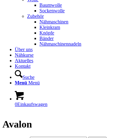
Baumwolle
Sockenwolle
Zubehör
Nähmaschinen
Kleinkram
Knöpfe
Bänder
Nähmaschinennadeln
Über uns
Nähkurse
Aktuelles
Kontakt
Suche
Menü
Menü
0
Einkaufswagen
Avalon