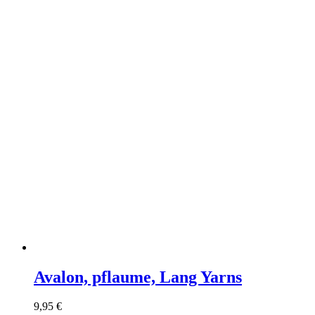
Avalon, pflaume, Lang Yarns
9,95
€