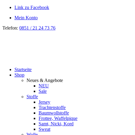
Link zu Facebook
Mein Konto
Telefon:
0851 / 21 24 73 76
Startseite
Shop
Neues & Angebote
NEU
Sale
Stoffe
Jersey
Trachtenstoffe
Baumwollstoffe
Frottee, Waffelpique
Samt, Nicki, Kord
Sweat
Wolle