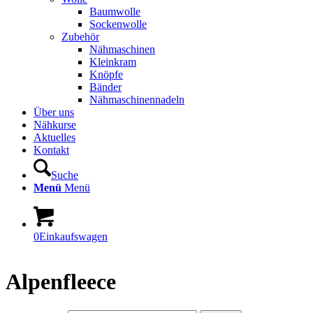
Baumwolle
Sockenwolle
Zubehör
Nähmaschinen
Kleinkram
Knöpfe
Bänder
Nähmaschinennadeln
Über uns
Nähkurse
Aktuelles
Kontakt
Suche
Menü
Menü
0
Einkaufswagen
Alpenfleece