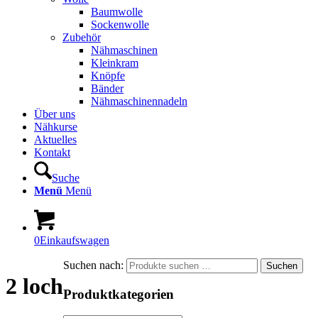
Baumwolle
Sockenwolle
Zubehör
Nähmaschinen
Kleinkram
Knöpfe
Bänder
Nähmaschinennadeln
Über uns
Nähkurse
Aktuelles
Kontakt
Suche
Menü
Menü
0
Einkaufswagen
Suchen nach:
Suchen
2 loch
Produktkategorien