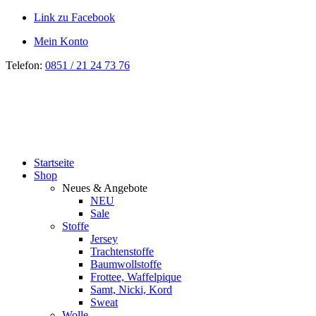
Link zu Facebook
Mein Konto
Telefon:
0851 / 21 24 73 76
Startseite
Shop
Neues & Angebote
NEU
Sale
Stoffe
Jersey
Trachtenstoffe
Baumwollstoffe
Frottee, Waffelpique
Samt, Nicki, Kord
Sweat
Wolle