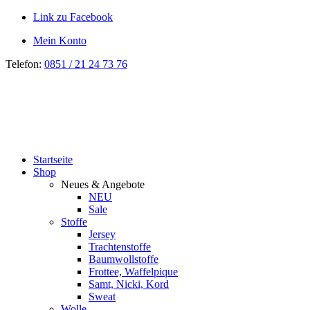
Link zu Facebook
Mein Konto
Telefon:
0851 / 21 24 73 76
Startseite
Shop
Neues & Angebote
NEU
Sale
Stoffe
Jersey
Trachtenstoffe
Baumwollstoffe
Frottee, Waffelpique
Samt, Nicki, Kord
Sweat
Wolle