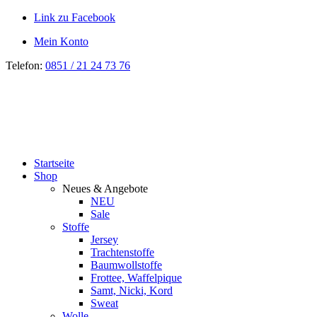
Link zu Facebook
Mein Konto
Telefon:
0851 / 21 24 73 76
Startseite
Shop
Neues & Angebote
NEU
Sale
Stoffe
Jersey
Trachtenstoffe
Baumwollstoffe
Frottee, Waffelpique
Samt, Nicki, Kord
Sweat
Wolle