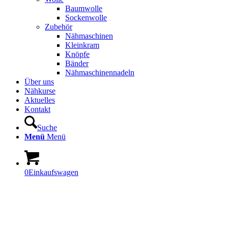
Baumwolle
Sockenwolle
Zubehör
Nähmaschinen
Kleinkram
Knöpfe
Bänder
Nähmaschinennadeln
Über uns
Nähkurse
Aktuelles
Kontakt
Suche
Menü
Menü
0
Einkaufswagen