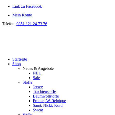
Link zu Facebook
Mein Konto
Telefon:
0851 / 21 24 73 76
Startseite
Shop
Neues & Angebote
NEU
Sale
Stoffe
Jersey
Trachtenstoffe
Baumwollstoffe
Frottee, Waffelpique
Samt, Nicki, Kord
Sweat
Wolle