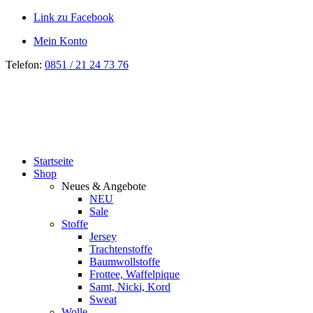
Link zu Facebook
Mein Konto
Telefon:
0851 / 21 24 73 76
Startseite
Shop
Neues & Angebote
NEU
Sale
Stoffe
Jersey
Trachtenstoffe
Baumwollstoffe
Frottee, Waffelpique
Samt, Nicki, Kord
Sweat
Wolle