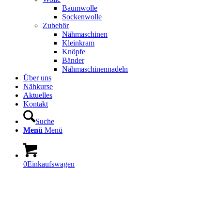
Baumwolle
Sockenwolle
Zubehör
Nähmaschinen
Kleinkram
Knöpfe
Bänder
Nähmaschinennadeln
Über uns
Nähkurse
Aktuelles
Kontakt
Suche
Menü
Menü
0
Einkaufswagen