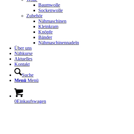
Baumwolle
Sockenwolle
Zubehör
Nähmaschinen
Kleinkram
Knöpfe
Bänder
Nähmaschinennadeln
Über uns
Nähkurse
Aktuelles
Kontakt
Suche
Menü
Menü
0
Einkaufswagen