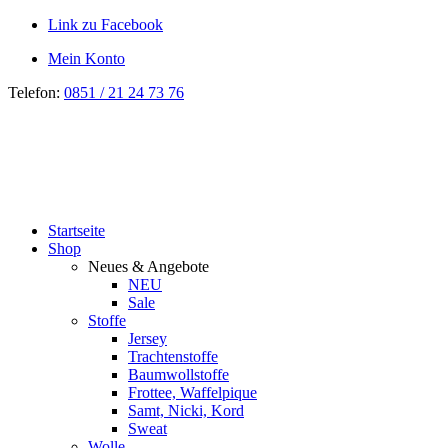
Link zu Facebook
Mein Konto
Telefon:
0851 / 21 24 73 76
Startseite
Shop
Neues & Angebote
NEU
Sale
Stoffe
Jersey
Trachtenstoffe
Baumwollstoffe
Frottee, Waffelpique
Samt, Nicki, Kord
Sweat
Wolle