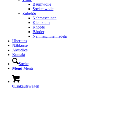
Baumwolle
Sockenwolle
Zubehör
Nähmaschinen
Kleinkram
Knöpfe
Bänder
Nähmaschinennadeln
Über uns
Nähkurse
Aktuelles
Kontakt
Suche
Menü
Menü
0
Einkaufswagen