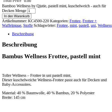
Total Price
0.00
Bamboo Wellness by Qjutie, pastell mint, kuschelweich - auch für
Decken Menge
In den Warenkorb
Artikelnummer:
KC4500-220
Kategorien:
Frottee
,
Frottee +
Waffelpique
,
Stoffe
Schlagwörter:
Frottee
,
mint
,
pastell
,
uni
,
Wellness
Beschreibung
Beschreibung
Bambus Wellness Frottee, pastell mint
Toller Wellness – Frottee in uni pastell mint.
Dieser kuschelweiche Wellness-Frottee passt auch für Decken und
Baby-Accessoires.
Material: 40 % Baumwolle, 40 % Bambus, 20 % Polyester
Breite: 145 cm