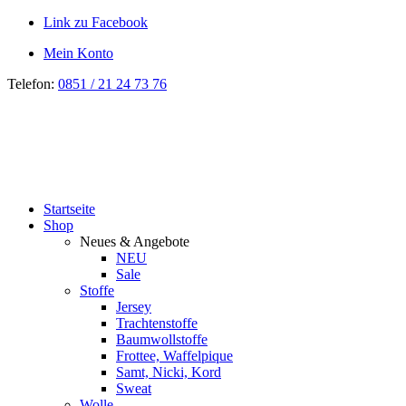
Link zu Facebook
Mein Konto
Telefon:
0851 / 21 24 73 76
Startseite
Shop
Neues & Angebote
NEU
Sale
Stoffe
Jersey
Trachtenstoffe
Baumwollstoffe
Frottee, Waffelpique
Samt, Nicki, Kord
Sweat
Wolle