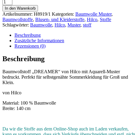
In den Warenkorb
Artikelnummer:
H8919/1
Kategorien:
Baumwolle Muster
,
Baumwollstoffe
,
Blusen- und Kleiderstoffe
,
Hilco
,
Stoffe
Schlagwörter:
Baumwolle
,
Hilco
,
Muster
,
stoff
Beschreibung
Zusätzliche Informationen
Rezensionen (0)
Beschreibung
Baumwollstoff „DREAMER“ von Hilco mit Aquarell-Muster
bedruckt. Perfekt für selbstgenähte Sommerkleidung für Groß und
Klein.
von Hilco
Material: 100 % Baumwolle
Breite: 140 cm
Da wir die Stoffe aus dem Online-Shop auch im Laden verkaufen,
kann es vorkommen, dass sich Verkäufe überschneiden und evtl. nich