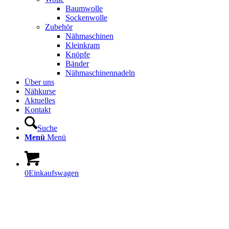
Baumwolle
Sockenwolle
Zubehör
Nähmaschinen
Kleinkram
Knöpfe
Bänder
Nähmaschinennadeln
Über uns
Nähkurse
Aktuelles
Kontakt
Suche
Menü
Menü
0
Einkaufswagen