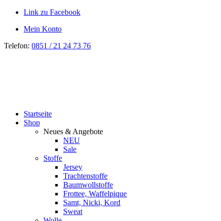
Link zu Facebook
Mein Konto
Telefon:
0851 / 21 24 73 76
Startseite
Shop
Neues & Angebote
NEU
Sale
Stoffe
Jersey
Trachtenstoffe
Baumwollstoffe
Frottee, Waffelpique
Samt, Nicki, Kord
Sweat
Wolle