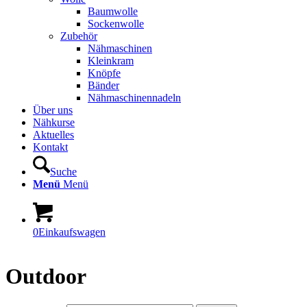
Baumwolle
Sockenwolle
Zubehör
Nähmaschinen
Kleinkram
Knöpfe
Bänder
Nähmaschinennadeln
Über uns
Nähkurse
Aktuelles
Kontakt
Suche
Menü
Menü
0
Einkaufswagen
Outdoor