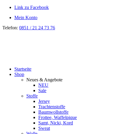
Link zu Facebook
Mein Konto
Telefon:
0851 / 21 24 73 76
Startseite
Shop
Neues & Angebote
NEU
Sale
Stoffe
Jersey
Trachtenstoffe
Baumwollstoffe
Frottee, Waffelpique
Samt, Nicki, Kord
Sweat
Wolle