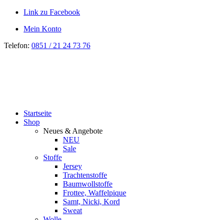
Link zu Facebook
Mein Konto
Telefon:
0851 / 21 24 73 76
Startseite
Shop
Neues & Angebote
NEU
Sale
Stoffe
Jersey
Trachtenstoffe
Baumwollstoffe
Frottee, Waffelpique
Samt, Nicki, Kord
Sweat
Wolle