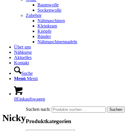
Baumwolle
Sockenwolle
Zubehör
Nähmaschinen
Kleinkram
Knöpfe
Bänder
Nähmaschinennadeln
Über uns
Nähkurse
Aktuelles
Kontakt
Suche
Menü
Menü
0
Einkaufswagen
Suchen nach:
Suchen
Nicky
Produktkategorien