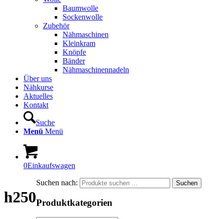
Baumwolle
Sockenwolle
Zubehör
Nähmaschinen
Kleinkram
Knöpfe
Bänder
Nähmaschinennadeln
Über uns
Nähkurse
Aktuelles
Kontakt
Suche
Menü
Menü
0
Einkaufswagen
Suchen nach:
Suchen
h250
Produktkategorien