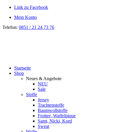
Link zu Facebook
Mein Konto
Telefon:
0851 / 21 24 73 76
Startseite
Shop
Neues & Angebote
NEU
Sale
Stoffe
Jersey
Trachtenstoffe
Baumwollstoffe
Frottee, Waffelpique
Samt, Nicki, Kord
Sweat
Wolle