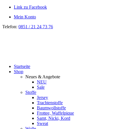
Link zu Facebook
Mein Konto
Telefon:
0851 / 21 24 73 76
Startseite
Shop
Neues & Angebote
NEU
Sale
Stoffe
Jersey
Trachtenstoffe
Baumwollstoffe
Frottee, Waffelpique
Samt, Nicki, Kord
Sweat
Wolle