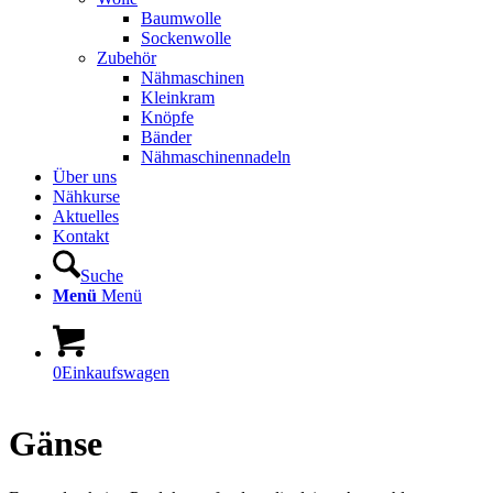
Baumwolle
Sockenwolle
Zubehör
Nähmaschinen
Kleinkram
Knöpfe
Bänder
Nähmaschinennadeln
Über uns
Nähkurse
Aktuelles
Kontakt
Suche
Menü
Menü
0
Einkaufswagen
Gänse