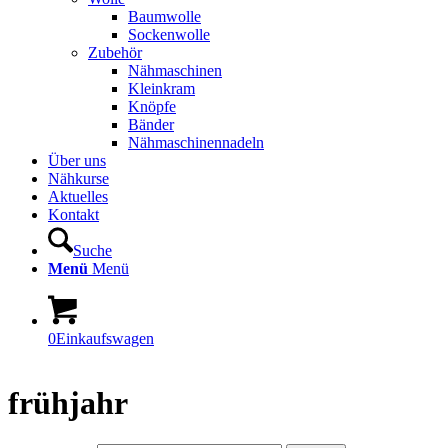
Baumwolle
Sockenwolle
Zubehör
Nähmaschinen
Kleinkram
Knöpfe
Bänder
Nähmaschinennadeln
Über uns
Nähkurse
Aktuelles
Kontakt
Suche
Menü
Menü
0
Einkaufswagen
frühjahr