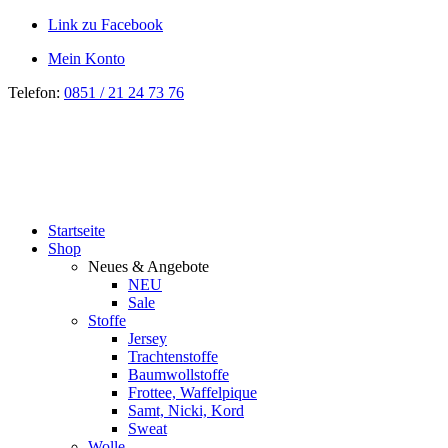
Link zu Facebook
Mein Konto
Telefon:
0851 / 21 24 73 76
Startseite
Shop
Neues & Angebote
NEU
Sale
Stoffe
Jersey
Trachtenstoffe
Baumwollstoffe
Frottee, Waffelpique
Samt, Nicki, Kord
Sweat
Wolle