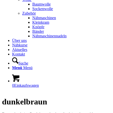
Baumwolle
Sockenwolle
Zubehör
Nähmaschinen
Kleinkram
Knöpfe
Bänder
Nähmaschinennadeln
Über uns
Nähkurse
Aktuelles
Kontakt
Suche
Menü
Menü
0
Einkaufswagen
dunkelbraun