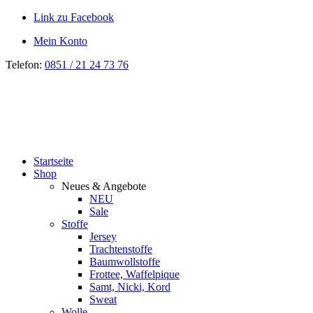
Link zu Facebook
Mein Konto
Telefon:
0851 / 21 24 73 76
Startseite
Shop
Neues & Angebote
NEU
Sale
Stoffe
Jersey
Trachtenstoffe
Baumwollstoffe
Frottee, Waffelpique
Samt, Nicki, Kord
Sweat
Wolle