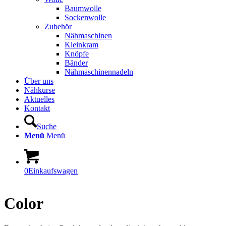
Baumwolle
Sockenwolle
Zubehör
Nähmaschinen
Kleinkram
Knöpfe
Bänder
Nähmaschinennadeln
Über uns
Nähkurse
Aktuelles
Kontakt
Suche
Menü
Menü
0
Einkaufswagen
Color