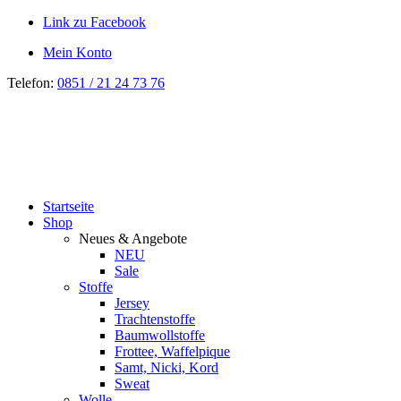
Link zu Facebook
Mein Konto
Telefon:
0851 / 21 24 73 76
Startseite
Shop
Neues & Angebote
NEU
Sale
Stoffe
Jersey
Trachtenstoffe
Baumwollstoffe
Frottee, Waffelpique
Samt, Nicki, Kord
Sweat
Wolle