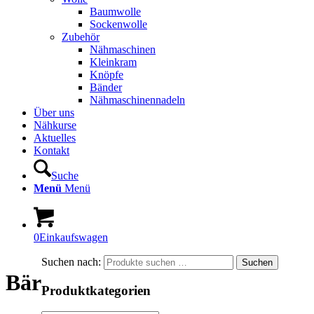
Baumwolle
Sockenwolle
Zubehör
Nähmaschinen
Kleinkram
Knöpfe
Bänder
Nähmaschinennadeln
Über uns
Nähkurse
Aktuelles
Kontakt
Suche
Menü
Menü
0
Einkaufswagen
Suchen nach:
Suchen
Bär
Produktkategorien