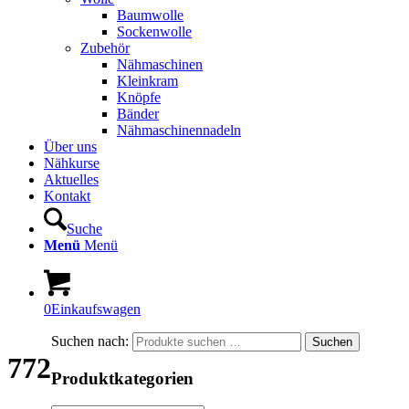
Baumwolle
Sockenwolle
Zubehör
Nähmaschinen
Kleinkram
Knöpfe
Bänder
Nähmaschinennadeln
Über uns
Nähkurse
Aktuelles
Kontakt
Suche
Menü
Menü
0
Einkaufswagen
Suchen nach:
Suchen
772
Produktkategorien