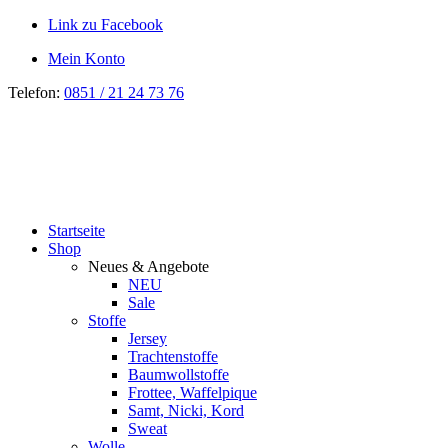
Link zu Facebook
Mein Konto
Telefon:
0851 / 21 24 73 76
Startseite
Shop
Neues & Angebote
NEU
Sale
Stoffe
Jersey
Trachtenstoffe
Baumwollstoffe
Frottee, Waffelpique
Samt, Nicki, Kord
Sweat
Wolle