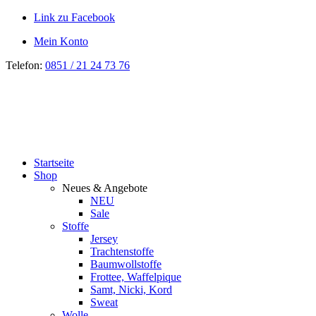
Link zu Facebook
Mein Konto
Telefon:
0851 / 21 24 73 76
Startseite
Shop
Neues & Angebote
NEU
Sale
Stoffe
Jersey
Trachtenstoffe
Baumwollstoffe
Frottee, Waffelpique
Samt, Nicki, Kord
Sweat
Wolle