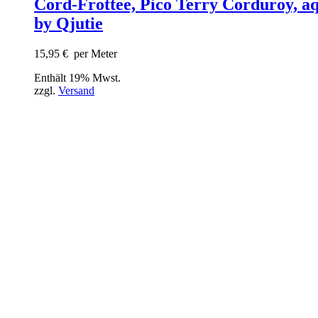
Cord-Frottee, Pico Terry Corduroy, a
by Qjutie
15,95
€
per Meter
Enthält 19% Mwst.
zzgl.
Versand